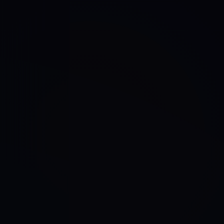
270
299
76
1059
-
-
HOT
HOT
HOT
HOT
H
SUGAR RUSH 1000
EGGSPONENTIAL
AZTEC ANCIENTS
MAHJONG WINS 3 -
GATES
PRAGMATIC PLAY
OCTOPLAY
OCTOPLAY
PRAGMATIC PLAY
PRA
BLACK SCATTER
SUPE
RESULT
RESULT
RESULT
RESULT
R